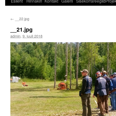
Esileht
Hinnakiri
Kontakt
Galerii
Sisekorrareeglid
Projek
←
__22.jpg
__21.jpg
admin
,
9. juuli 2018