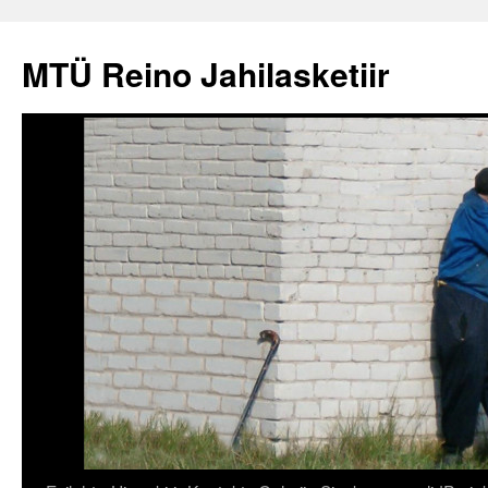
Liigu
sisu
MTÜ Reino Jahilasketiir
juurde