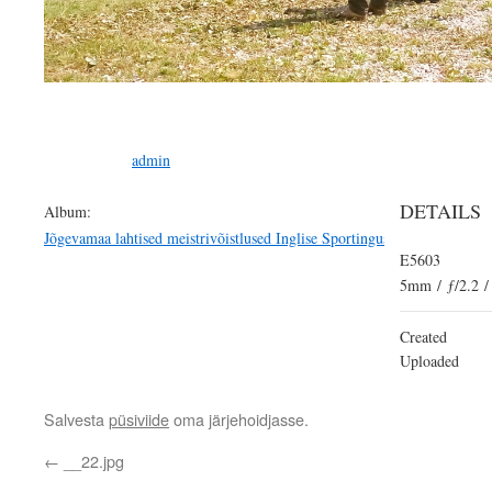
admin
DETAILS
Album:
Jõgevamaa lahtised meistrivõistlused Inglise Sportingus
E5603
5mm
/
ƒ/2.2
/
Created
Uploaded
Salvesta
püsiviide
oma järjehoidjasse.
←
__22.jpg