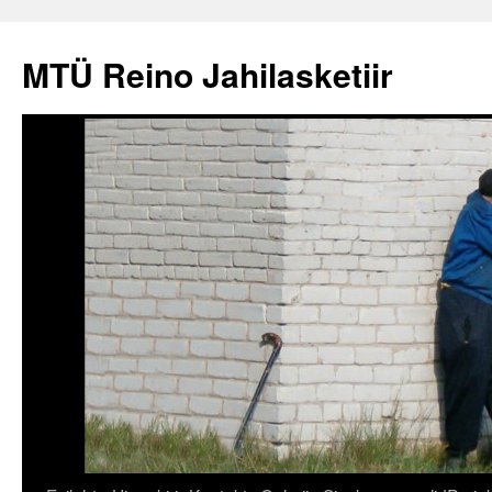
Liigu
sisu
MTÜ Reino Jahilasketiir
juurde