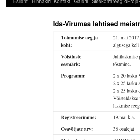
Esileht
Hinnakiri
Kontakt
Galerii
Sisekorrareeglid
Projek
Ida-Virumaa lahtised meist
Toimumise aeg ja
21. mai 2017,
koht:
algusega kell
Võistluste
Jahilaskmise 
eesmärk:
tõstmine.
Programm:
2 x 20 lasku
2 x 25 lasku 
2 x 25 lasku
Võisteldakse 
laskmise reegl
Registreerimine:
19.mai k.a.
Osavõtjate arv:
36 osalejat